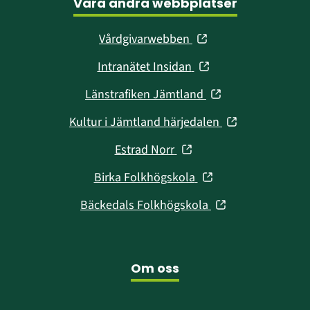
Våra andra webbplatser
(öppnas
Vårdgivarwebben
i
(öppnas
Intranätet Insidan
nytt
i
fönster)
(öppnas
Länstrafiken Jämtland
nytt
i
fönster)
(öppnas
Kultur i Jämtland härjedalen
nytt
i
fönster)
(öppnas
Estrad Norr
nytt
i
fönster)
(öppnas
Birka Folkhögskola
nytt
i
fönster)
(öppnas
Bäckedals Folkhögskola
nytt
i
fönster)
nytt
fönster)
Om oss