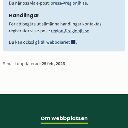
Du når oss via e-post: 
press@regionjh.se
.
Handlingar
För att begära ut allmänna handlingar kontaktas 
registrator via e-post: 
region@regionjh.se
.
Länk till annan webbplats.
Du kan också 
gå till webbdiariet
.
Sidinformation
Senast uppdaterad:
25 feb, 2026
Sidfot
Om webbplatsen