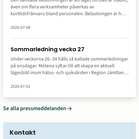
Den samlade bedömningen är att läget fortsatt är stabilt,
även om flera verksamheter påverkas av
korttidsfrånvaro bland personalen. Belastningen är hög
inom vissa verksamheter, men hanteras inom ramen för
sommarplaneringen. Samarbetet med länets kommuner
2026-07-08
fungerar väl och bidrar till att vårdplatssituationen kan
hanteras.
Sommarledning vecka 27
Under veckorna 26–34 hålls så kallade sommarledningar
på onsdagar. Mötena syftar till att skapa en aktuell
lägesbild inom hälso- och sjukvården i Region Jämtland
Härjedalen. Här kan du ta del av sammanfattning.
2026-07-01
Se alla pressmeddelanden
Kontakt